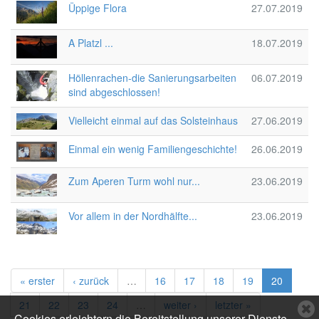
Üppige Flora
27.07.2019
A Platzl ...
18.07.2019
Höllenrachen-die Sanierungsarbeiten
06.07.2019
sind abgeschlossen!
Vielleicht einmal auf das Solsteinhaus
27.06.2019
Einmal ein wenig Familiengeschichte!
26.06.2019
Zum Aperen Turm wohl nur...
23.06.2019
Vor allem in der Nordhälfte...
23.06.2019
« erster
‹ zurück
…
16
17
18
19
20
21
22
23
24
…
weiter ›
letzter »
C
Cookies erleichtern die Bereitstellung unserer Dienste.