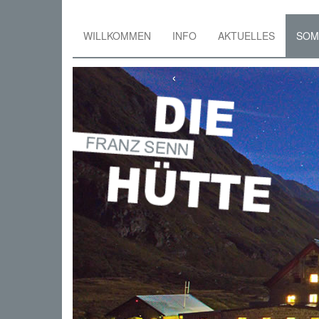
WILLKOMMEN
INFO
AKTUELLES
SO
Skip
to
‹
main
content