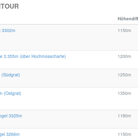
HTOUR
Höhendif
ze 3302m
1150m
ze 3.355m (über Hochmosscharte)
1200m
 (Südgrat)
1250m
 (Ostgrat)
1350m
kogel 3325m
1180m
ogel 3266m
1150m