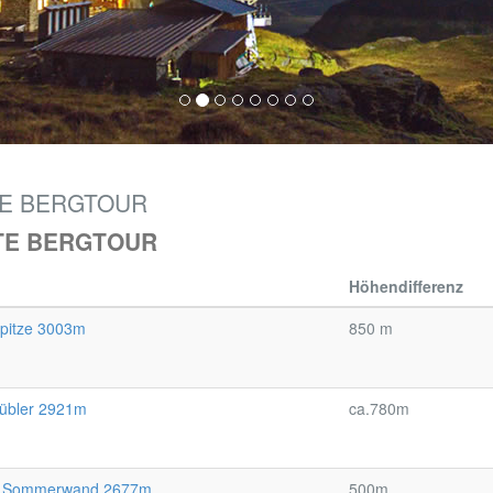
TE BERGTOUR
TE BERGTOUR
Höhendifferenz
spitze 3003m
850 m
rübler 2921m
ca.780m
e Sommerwand 2677m
500m