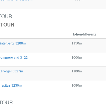
TOUR
GTOUR
Höhendifferenz
interbergl 3288m
1150m
 Sommerwand 3122m
1000m
karkogel 3327m
1180m
erspitze 3230m
1080m
HTOUR