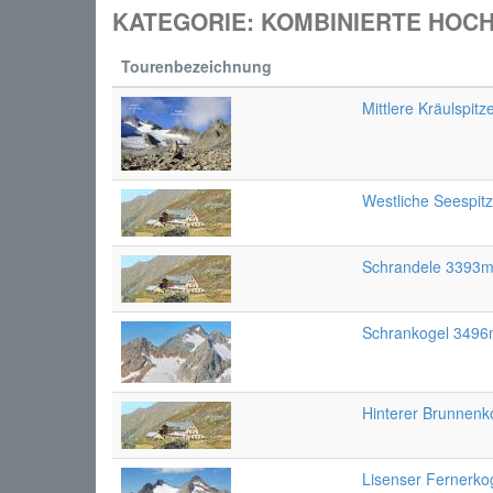
KATEGORIE: KOMBINIERTE HOC
Tourenbezeichnung
Mittlere Kräulspit
Westliche Seespit
Schrandele 3393m
Schrankogel 3496m
Hinterer Brunnen
Lisenser Fernerk