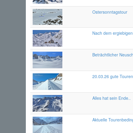
Ostersonntagstour
Nach dem ergiebige
Beträchtlicher Neus
20.03.26 gute Toure
Alles hat sein Ende..
Aktuelle Tourenbedi