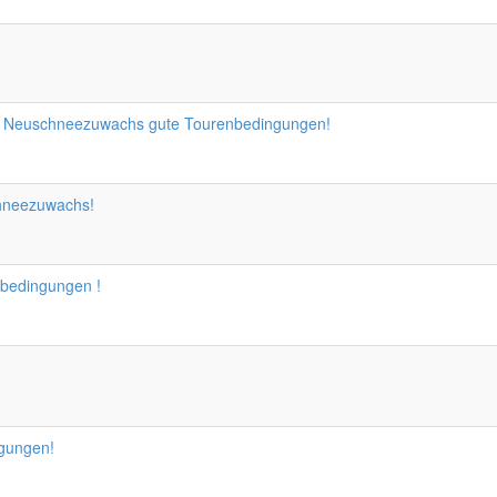
n Neuschneezuwachs gute Tourenbedingungen!
chneezuwachs!
nbedingungen !
ngungen!