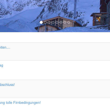
iten....
ag
bschluss!
ung tolle Firnbedingungen!