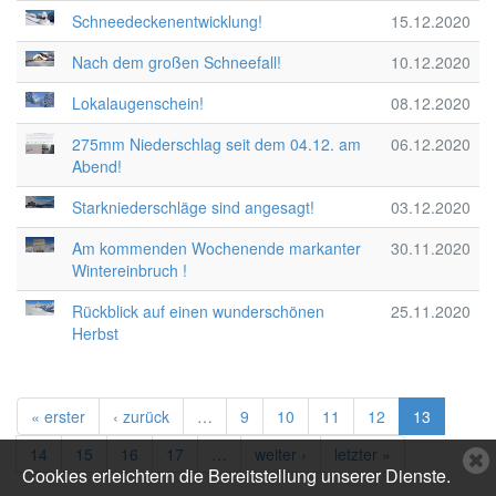
Schneedeckenentwicklung!
15.12.2020
Nach dem großen Schneefall!
10.12.2020
Lokalaugenschein!
08.12.2020
275mm Niederschlag seit dem 04.12. am
06.12.2020
Abend!
Starkniederschläge sind angesagt!
03.12.2020
Am kommenden Wochenende markanter
30.11.2020
Wintereinbruch !
Rückblick auf einen wunderschönen
25.11.2020
Herbst
« erster
‹ zurück
…
9
10
11
12
13
14
15
16
17
…
weiter ›
letzter »
C
Cookies erleichtern die Bereitstellung unserer Dienste.
c