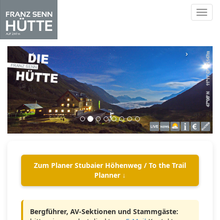
Toggl
navig
Skip
to
‹
›
main
content
Zum Planer Stubaier Höhenweg / To the Trail
Planner ↓
Bergführer, AV-Sektionen und Stammgäste: