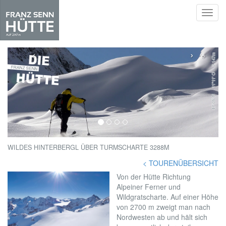
Toggl
navig
Skip
to
‹
›
main
content
WILDES HINTERBERGL ÜBER TURMSCHARTE 3288M
< TOURENÜBERSICHT
Von der Hütte Richtung
Alpeiner Ferner und
Wildgratscharte. Auf einer Höhe
von 2700 m zweigt man nach
Nordwesten ab und hält sich