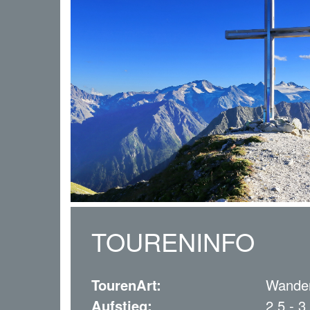
TOURENINFO
TourenArt:
Wande
Aufstieg:
2.5 - 3