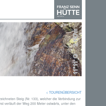
›
< TOURENÜBERSICHT
ichneten Steig (Nr. 133), welcher die Verbindung zur
rst verläuft der Weg 200 Meter ostwärts, unter den