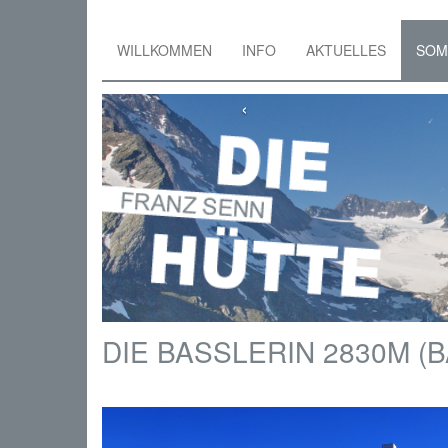
WILLKOMMEN
INFO
AKTUELLES
SO
Skip
to
‹
main
content
DIE BASSLERIN 2830M (