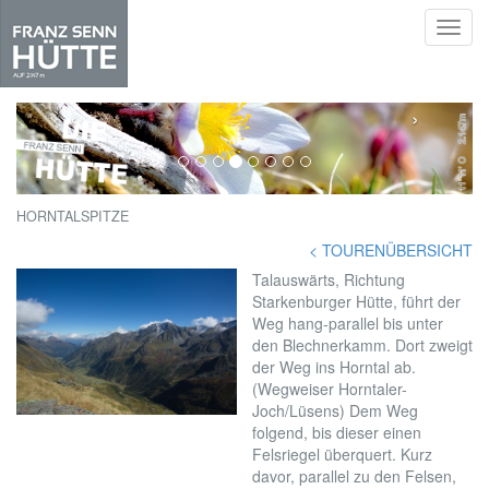
Toggl
navig
Skip
to
‹
›
main
content
HORNTALSPITZE
< TOURENÜBERSICHT
Talauswärts, Richtung
Starkenburger Hütte, führt der
Weg hang-parallel bis unter
den Blechnerkamm. Dort zweigt
der Weg ins Horntal ab.
(Wegweiser Horntaler-
Joch/Lüsens) Dem Weg
folgend, bis dieser einen
Felsriegel überquert. Kurz
davor, parallel zu den Felsen,