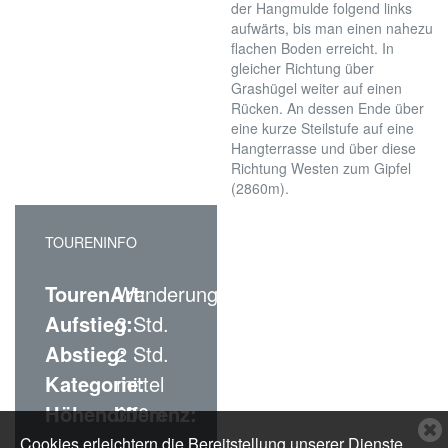
der Hangmulde folgend links
aufwärts, bis man einen nahezu
flachen Boden erreicht. In
gleicher Richtung über
Grashügel weiter auf einen
Rücken. An dessen Ende über
eine kurze Steilstufe auf eine
Hangterrasse und über diese
Richtung Westen zum Gipfel
(2860m).
TOURENINFO
TourenArt:
Wanderung
Aufstieg:
3 Std.
Abstieg:
2 Std.
Kategorie:
mittel
Höhendifferenz:
300m
C
Cookies erleichtern die Bereitstellung unserer Dienste.