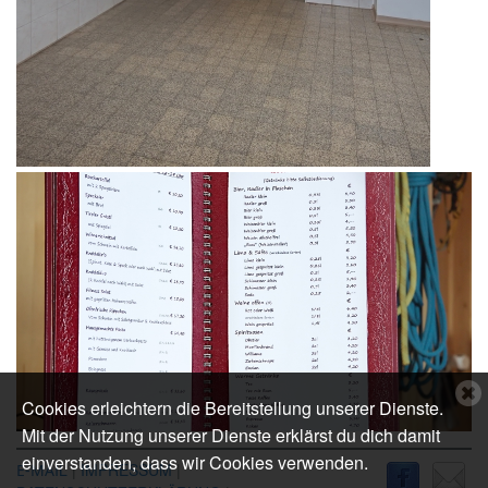
C
Cookies erleichtern die Bereitstellung unserer Dienste.
c
Mit der Nutzung unserer Dienste erklärst du dich damit
n
einverstanden, dass wir Cookies verwenden.
IL
|
IMPRESSUM
|
E-MA