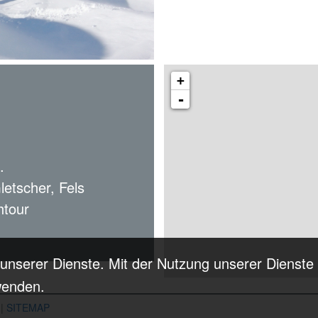
+
-
.
letscher, Fels
htour
g unserer Dienste. Mit der Nutzung unserer Dienste 
wenden.
|
SITEMAP