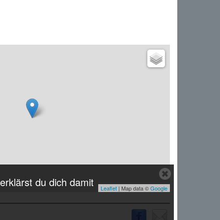
Close
erklärst du dich damit
cookie
Leaflet
| Map data ©
Google
notice