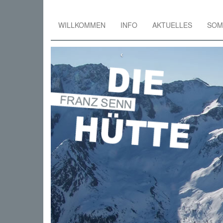
WILLKOMMEN
INFO
AKTUELLES
SOM
Skip
to
‹
main
content