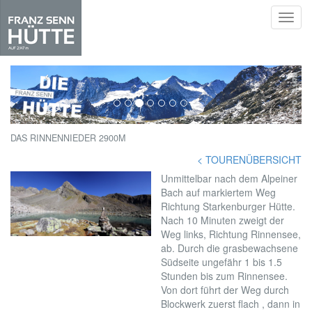
Toggl
navig
Skip
to
‹
›
main
content
DAS RINNENNIEDER 2900M
< TOURENÜBERSICHT
Unmittelbar nach dem Alpeiner
Bach auf markiertem Weg
Richtung Starkenburger Hütte.
Nach 10 Minuten zweigt der
Weg links, Richtung Rinnensee,
ab. Durch die grasbewachsene
Südseite ungefähr 1 bis 1.5
Stunden bis zum Rinnensee.
Von dort führt der Weg durch
Blockwerk zuerst flach , dann in