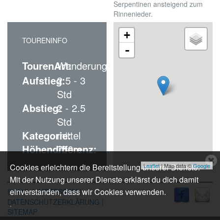
Serpentinen ansteigend zum
Rinnenieder.
+
TOURENINFO
-
TourenArt:
Wanderung
Aufstieg:
2.5 - 3
Std
Abstieg:
2 - 2.5
Std
Kategorie:
mittel
Höhendifferenz:
750m
C
Leaflet
| Map data ©
Google
Cookies erleichtern die Bereitstellung unserer Dienste.
c
Mit der Nutzung unserer Dienste erklärst du dich damit
n
einverstanden, dass wir Cookies verwenden.
IL
|
IMPRESSUM
|
E-MA
DATENSCHUTZERKLÄRUNG
|
.
SITEMAP