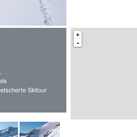
+
-
.
els
etscherte Skitour