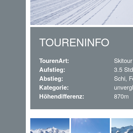
TOURENINFO
TourenArt:
Skitour
Aufstieg:
3.5 Std
Abstieg:
Schi, F
Kategorie:
unvergl
Höhendifferenz:
870m