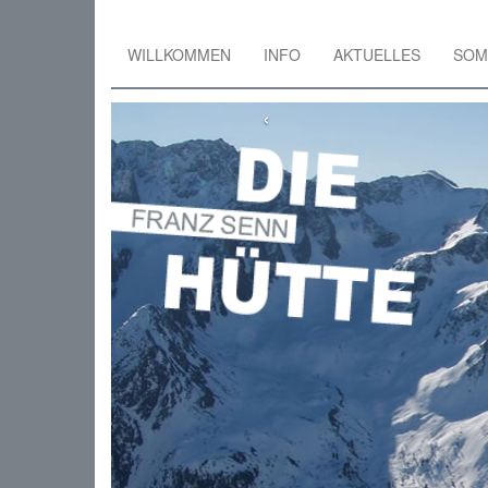
WILLKOMMEN
INFO
AKTUELLES
SOM
Skip
to
‹
main
content